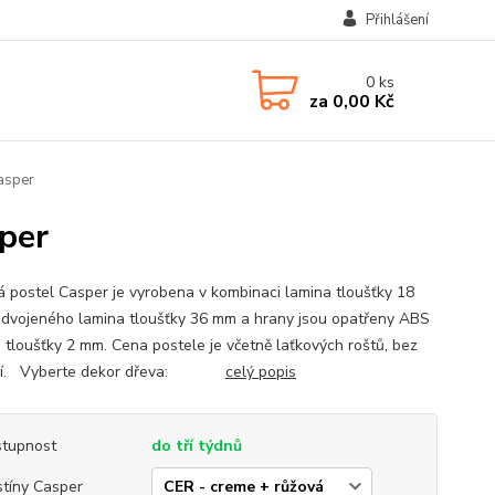
Přihlášení
0
ks
za
0,00 Kč
asper
per
á postel Casper je vyrobena v kombinaci lamina tloušťky 18
dvojeného lamina tloušťky 36 mm a hrany jsou opatřeny ABS
 tloušťky 2 mm. Cena postele je včetně laťkových roštů, bez
cí. Vyberte dekor dřeva:
celý popis
tupnost
do tří týdnů
tíny Casper