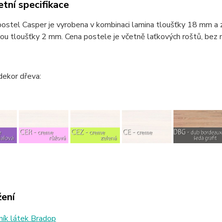
tní specifikace
ostel Casper je vyrobena v kombinaci lamina tloušťky 18 mm a 
u tloušťky 2 mm. Cena postele je včetně laťkových roštů, bez m
dekor dřeva:
žení
ík látek Bradop