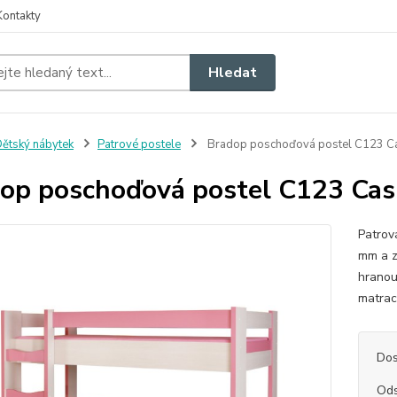
Kontakty
Hledat
ětský nábytek
Patrové postele
Bradop poschoďová postel C123 C
op poschoďová postel C123 Cas
Patrov
mm a z
hranou
matra
Dos
Ods