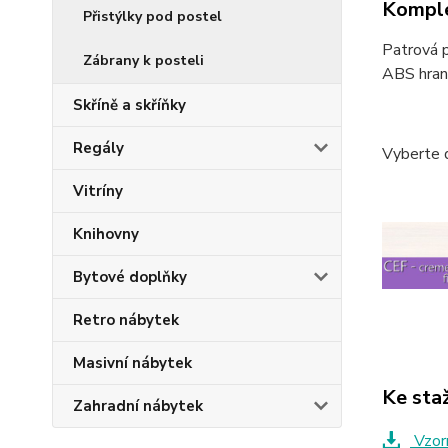
Komple
Přistýlky pod postel
Patrová p
Zábrany k posteli
ABS hrano
Skříně a skříňky
Regály
Vyberte 
Vitríny
Knihovny
Bytové doplňky
Retro nábytek
Masivní nábytek
Ke sta
Zahradní nábytek
Vzorn