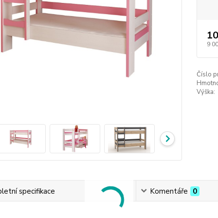
10
9 0
Číslo p
Hmotno
Výška:
etní specifikace
Komentáře
0