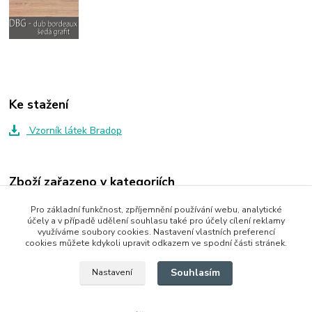
Ke stažení
Vzorník látek Bradop
Zboží zařazeno v kategoriích
Dětský nábytek
Pro základní funkčnost, zpříjemnění používání webu, analytické
účely a v případě udělení souhlasu také pro účely cílení reklamy
Dětský pokoj CASPER
využíváme soubory cookies. Nastavení vlastních preferencí
cookies můžete kdykoli upravit odkazem ve spodní části stránek.
Patrové postele
Souhlasím
Nastavení