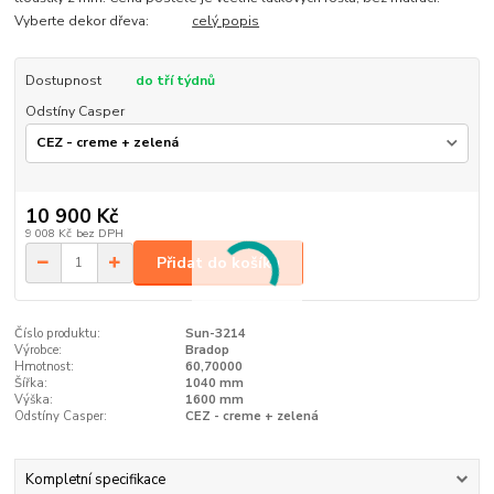
Vyberte dekor dřeva:
celý popis
Dostupnost
do tří týdnů
Odstíny Casper
10 900 Kč
9 008 Kč
bez DPH
Přidat do košíku
Číslo produktu:
Sun-3214
Výrobce:
Bradop
Hmotnost:
60,70000
Šířka:
1040 mm
Výška:
1600 mm
Odstíny Casper:
CEZ - creme + zelená
Kompletní specifikace