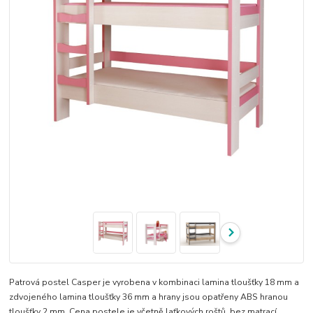
Patrová postel Casper je vyrobena v kombinaci lamina tloušťky 18 mm a
zdvojeného lamina tloušťky 36 mm a hrany jsou opatřeny ABS hranou
tloušťky 2 mm. Cena postele je včetně laťkových roštů, bez matrací.