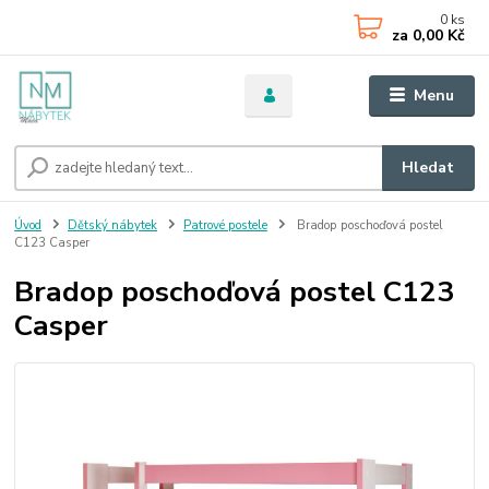
0
ks
za
0,00 Kč
Menu
Hledat
Úvod
Dětský nábytek
Patrové postele
Bradop poschoďová postel
C123 Casper
Bradop poschoďová postel C123
Casper