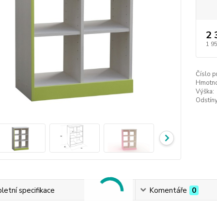
2 
1 9
Číslo p
Hmotno
Výška:
Odstín
etní specifikace
Komentáře
0