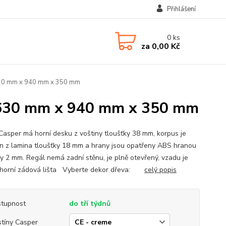
Přihlášení
0
ks
za
0,00 Kč
630 mm x 940 mm x 350 mm
r 630 mm x 940 mm x 350 mm
Casper má horní desku z voštiny tloušťky 38 mm, korpus je
n z lamina tloušťky 18 mm a hrany jsou opatřeny ABS hranou
ky 2 mm. Regál nemá zadní stěnu, je plně otevřený, vzadu je
horní zádová lišta Vyberte dekor dřeva:
celý popis
tupnost
do tří týdnů
tíny Casper