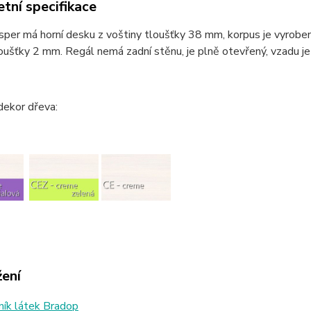
tní specifikace
per má horní desku z voštiny tloušťky 38 mm, korpus je vyrobe
oušťky 2 mm. Regál nemá zadní stěnu, je plně otevřený, vzadu je
dekor dřeva:
žení
ík látek Bradop