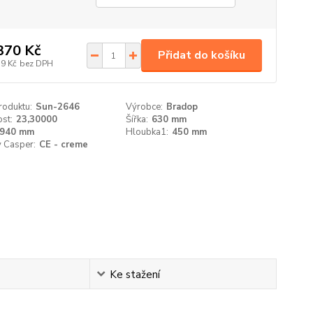
370 Kč
Přidat do košíku
59 Kč
bez DPH
roduktu:
Sun-2646
Výrobce:
Bradop
st:
23,30000
Šířka:
630 mm
940 mm
Hloubka1:
450 mm
y Casper:
CE - creme
Ke stažení