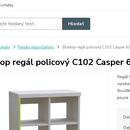
Kontakty
Hledat
egály
Regály masiv/lamino
Bradop regál policový C102 Casper 
op regál policový C102 Caspe
Regál 
vyrobe
tloušť
pouze 
Dos
Ods