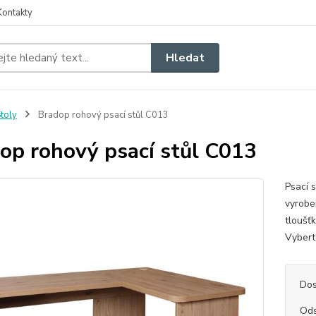
Kontakty
Hledat
toly
Bradop rohový psací stůl C013
op rohový psací stůl C013
Psací 
vyrobe
tloušť
Vybe
Dos
Ods