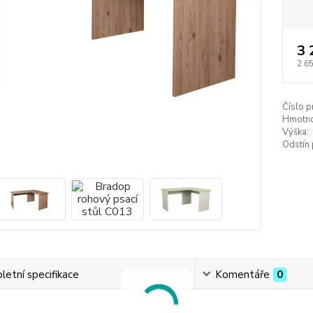
3 
2 6
Číslo p
Hmotno
Výška:
Odstín 
etní specifikace
Komentáře
0