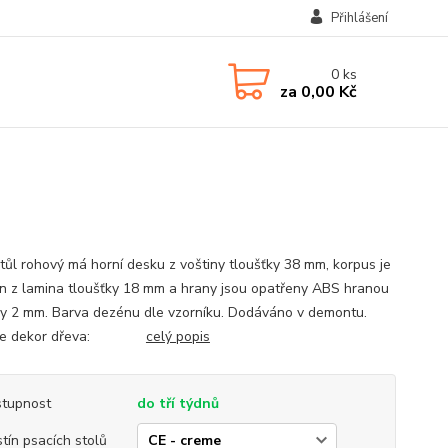
Přihlášení
0
ks
za
0,00 Kč
stůl rohový má horní desku z voštiny tloušťky 38 mm, korpus je
n z lamina tloušťky 18 mm a hrany jsou opatřeny ABS hranou
ky 2 mm. Barva dezénu dle vzorníku. Dodáváno v demontu.
rte dekor dřeva:
celý popis
tupnost
do tří týdnů
tín psacích stolů