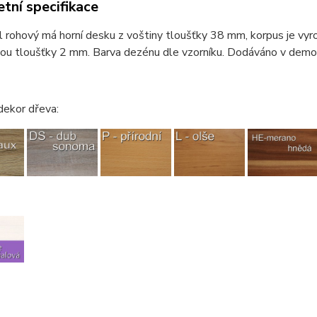
tní specifikace
l rohový má horní desku z voštiny tloušťky 38 mm, korpus je vy
ou tloušťky 2 mm. Barva dezénu dle vzorníku. Dodáváno v demo
dekor dřeva: