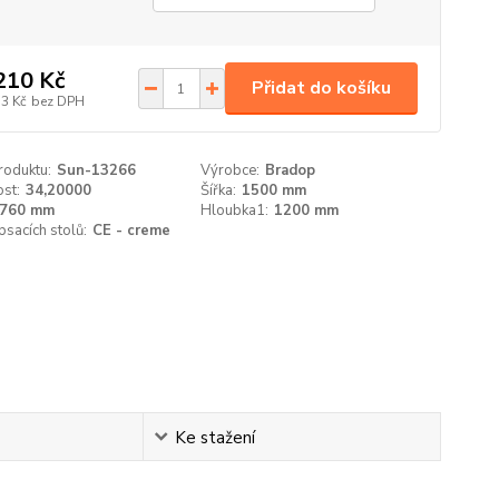
210 Kč
Přidat do košíku
53 Kč
bez DPH
roduktu:
Sun-13266
Výrobce:
Bradop
st:
34,20000
Šířka:
1500 mm
760 mm
Hloubka1:
1200 mm
psacích stolů:
CE - creme
Ke stažení