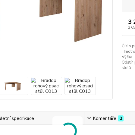
3 
2 6
Číslo p
Hmotno
Výška:
Odstín 
stolů:
etní specifikace
Komentáře
0