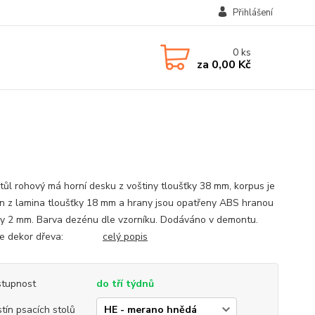
Přihlášení
0
ks
za
0,00 Kč
stůl rohový má horní desku z voštiny tloušťky 38 mm, korpus je
n z lamina tloušťky 18 mm a hrany jsou opatřeny ABS hranou
ky 2 mm. Barva dezénu dle vzorníku. Dodáváno v demontu.
rte dekor dřeva:
celý popis
tupnost
do tří týdnů
tín psacích stolů