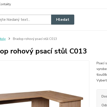
Kontakty
Hledat
toly
Bradop rohový psací stůl C013
op rohový psací stůl C013
Psací 
vyrobe
tloušť
Vybe
Dos
Ods