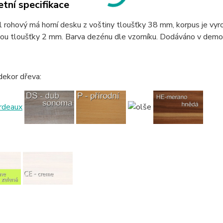
tní specifikace
l rohový má horní desku z voštiny tloušťky 38 mm, korpus je vy
ou tloušťky 2 mm. Barva dezénu dle vzorníku. Dodáváno v demo
dekor dřeva: