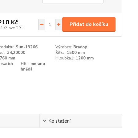
210 Kč
Přidat do košíku
53 Kč
bez DPH
roduktu:
Sun-13266
Výrobce:
Bradop
st:
34,20000
Šířka:
1500 mm
760 mm
Hloubka1:
1200 mm
psacích
HE - merano
hnědá
Ke stažení