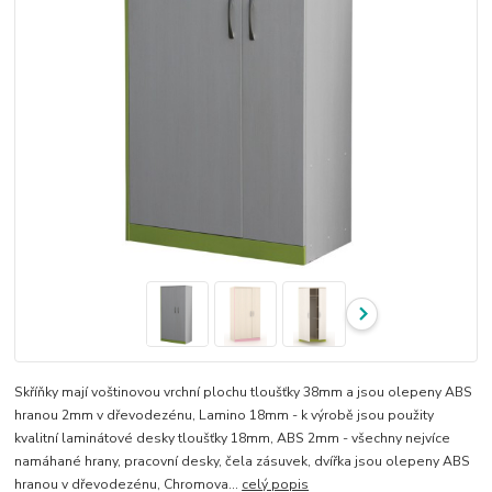
Skříňky mají voštinovou vrchní plochu tloušťky 38mm a jsou olepeny ABS
hranou 2mm v dřevodezénu, Lamino 18mm - k výrobě jsou použity
kvalitní laminátové desky tloušťky 18mm, ABS 2mm - všechny nejvíce
namáhané hrany, pracovní desky, čela zásuvek, dvířka jsou olepeny ABS
hranou v dřevodezénu, Chromova...
celý popis