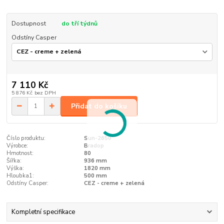
Dostupnost
do tří týdnů
Odstíny Casper
7 110 Kč
5 876 Kč
bez DPH
Přidat do košíku
Číslo produktu:
Sun-2650
Výrobce:
Bradop
Hmotnost:
80
Šířka:
936 mm
Výška:
1820 mm
Hloubka1:
500 mm
Odstíny Casper:
CEZ - creme + zelená
Kompletní specifikace