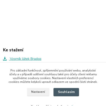
Ke stažení
Vzorník látek Bradop
Pro základní funkčnost, zpříjemnění používání webu, analytické
účely a v případě udělení souhlasu také pro účely cílení reklamy
Zboží zařazeno v kategoriích
využíváme soubory cookies. Nastavení vlastních preferencí
cookies můžete kdykoli upravit odkazem ve spodní části stránek.
Skříně a skříňky
Souhlasím
Nastavení