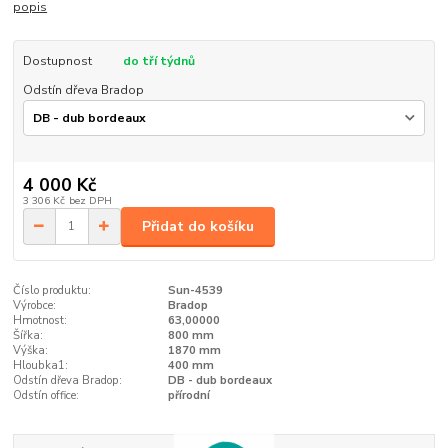
popis
Dostupnost
do tří týdnů
Odstín dřeva Bradop
4 000 Kč
3 306 Kč
bez DPH
Přidat do košíku
Číslo produktu:
Sun-4539
Výrobce:
Bradop
Hmotnost:
63,00000
Šířka:
800 mm
Výška:
1870 mm
Hloubka1:
400 mm
Odstín dřeva Bradop:
DB - dub bordeaux
Odstín office:
přírodní