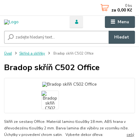
0
ks
za
0,00 Kč
Menu
Hledat
Úvod
Skříně a skříňky
Bradop skříň C502 Office
Bradop skříň C502 Office
Skříň ze sestavy Office. Materiál lamino tloušťky 18 mm, ABS hrana v
dřevodezénu tloušťky 2 mm. Barva lamina dle výběru ze vzorníku níže.
Úchytky v provedení chrom satin. Vyberte dekor dřeva:
celý