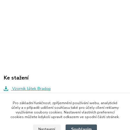
Ke stažení
Vzorník látek Bradop
Pro základní funkčnost, zpříjemnění používání webu, analytické
účely a v případě udělení souhlasu také pro účely cílení reklamy
Zboží zařazeno v kategoriích
využíváme soubory cookies. Nastavení vlastních preferencí
cookies můžete kdykoli upravit odkazem ve spodní části stránek.
Skříně a skříňky
Souhlasím
Nastavení