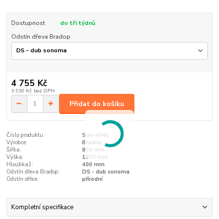
Dostupnost
do tří týdnů
Odstín dřeva Bradop
4 755 Kč
3 930 Kč
bez DPH
Přidat do košíku
Číslo produktu:
Sun-4541
Výrobce:
Bradop
Šířka:
800 mm
Výška:
1870 mm
Hloubka1:
400 mm
Odstín dřeva Bradop:
DS - dub sonoma
Odstín office:
přírodní
Kompletní specifikace