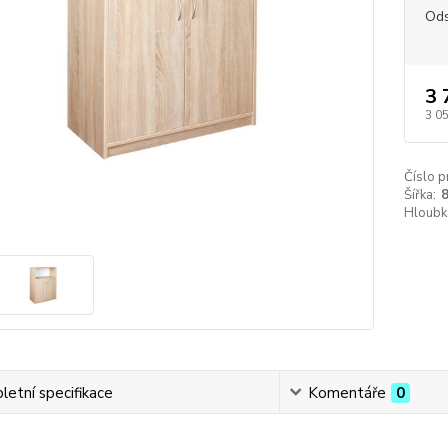
Ods
3 
3 0
Číslo p
Šířka:
Hloubk
etní specifikace
Komentáře
0