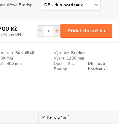
tín dřeva Bradop
700 Kč
Přidat do košíku
58 Kč
bez DPH
roduktu:
Sun-4546
Výrobce:
Bradop
800 mm
Výška:
1150 mm
a1:
400 mm
Odstín dřeva
DB - dub
Bradop:
bordeaux
Ke stažení