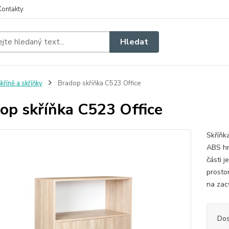
Kontakty
Hledat
kříně a skříňky
Bradop skříňka C523 Office
op skříňka C523 Office
Skříňk
ABS hr
části j
prosto
na zac
Dos