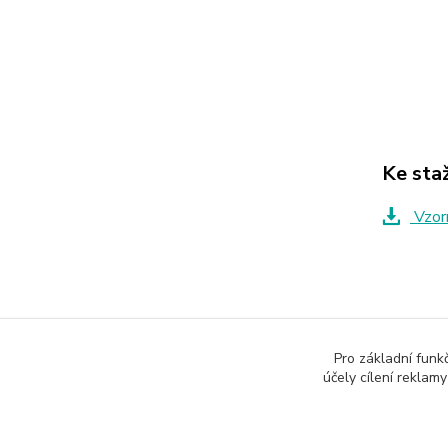
Ke sta
Vzorn
Zboží 
Pro základní funk
Skřín
účely cílení reklam