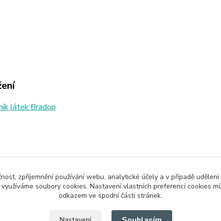
žení
ík látek Bradop
zařazeno v kategoriích
čnost, zpříjemnění používání webu, analytické účely a v případě udělení
ě a skříňky
y využíváme soubory cookies. Nastavení vlastních preferencí cookies mů
odkazem ve spodní části stránek.
Souhlasím
Nastavení