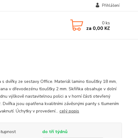
Přihlášení
0
ks
za
0,00 Kč
a s dvířky ze sestavy Office. Materiál lamino tloušťky 18 mm,
ana v dřevodezénu tloušťky 2 mm. Skříňka obsahuje v dolní
ednu výškově nastavitelnou polici a v horní části otevřený
r. Dvířka jsou opatřena kvalitními závěsnými panty s tlumením
vaknutí. Úchytky v provedení...
celý popis
tupnost
do tří týdnů