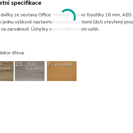
tní specifikace
 dvířky ze sestavy Office. Materiál lamino tloušťky 18 mm, ABS
ti jednu výškově nastavitelnou polici a v horní části otevřený pr
na zacvaknutí. Úchytky v provedení chrom satin.
dekor dřeva: