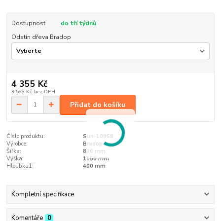
Dostupnost
do tří týdnů
Odstín dřeva Bradop
4 355 Kč
3 599 Kč
bez DPH
Přidat do košíku
Číslo produktu:
Sun-10958
Výrobce:
Bradop
Šířka:
800 mm
Výška:
1150 mm
Hloubka1:
400 mm
Kompletní specifikace
Komentáře
0