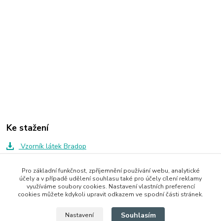
Ke stažení
Vzorník látek Bradop
Pro základní funkčnost, zpříjemnění používání webu, analytické
účely a v případě udělení souhlasu také pro účely cílení reklamy
Zboží zařazeno v kategoriích
využíváme soubory cookies. Nastavení vlastních preferencí
cookies můžete kdykoli upravit odkazem ve spodní části stránek.
Skříně a skříňky
Souhlasím
Nastavení