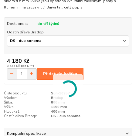
sklem tl.6 mm.Dvířka jsou opatřena kvalitními závěsnými panty s
tlumením na zacvaknutí. Barva la...
celý popis
Dostupnost
do tří týdnů
Odstín dřeva Bradop
4 180 Kč
3 455 Kč
bez DPH
Přidat do košíku
Číslo produktu:
Sun-10957
Výrobce:
Bradop
Šířka:
800 mm
Výška:
1150 mm
Hloubka1:
400 mm
Odstín dřeva Bradop:
DS - dub sonoma
Kompletní specifikace