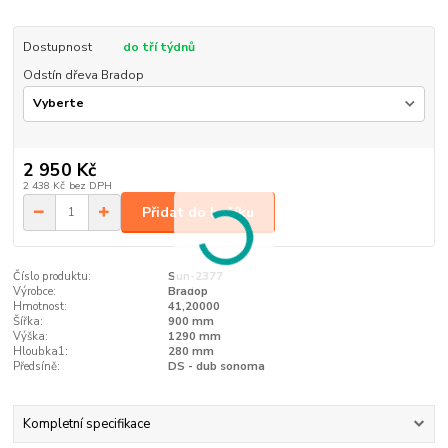
Dostupnost
do tří týdnů
Odstín dřeva Bradop
2 950 Kč
2 438 Kč
bez DPH
Přidat do košíku
Číslo produktu:
Sun-2377
Výrobce:
Bradop
Hmotnost:
41,20000
Šířka:
900 mm
Výška:
1290 mm
Hloubka1:
280 mm
Předsíně:
DS - dub sonoma
Kompletní specifikace