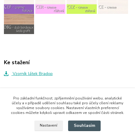
Ke stažení
Vzorník látek Bradop
Zboží zařazeno v kategoriích
Pro základní funkčnost, zpříjemnění používání webu, analytické
účely a v případě udělení souhlasu také pro účely cílení reklamy
Dětský pokoj CASPER
využíváme soubory cookies. Nastavení vlastních preferencí
cookies můžete kdykoli upravit odkazem ve spodní části stránek.
Jednolůžka
Souhlasím
Nastavení