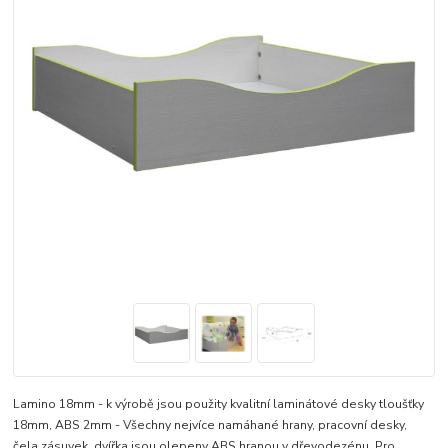
Lamino 18mm - k výrobě jsou použity kvalitní laminátové desky tloušťky
18mm, ABS 2mm - Všechny nejvíce namáhané hrany, pracovní desky,
čela zásuvek, dvířka jsou olepeny ABS hranou v dřevodezénu, Pro