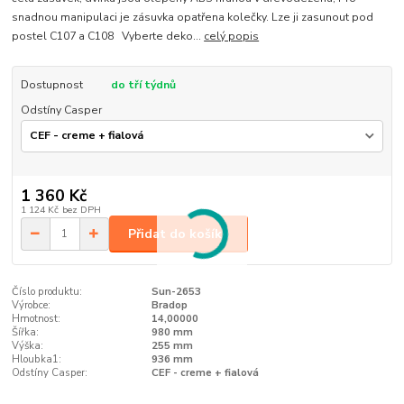
snadnou manipulaci je zásuvka opatřena kolečky. Lze ji zasunout pod
postel C107 a C108 Vyberte deko...
celý popis
Dostupnost
do tří týdnů
Odstíny Casper
1 360 Kč
1 124 Kč
bez DPH
Přidat do košíku
Číslo produktu:
Sun-2653
Výrobce:
Bradop
Hmotnost:
14,00000
Šířka:
980 mm
Výška:
255 mm
Hloubka1:
936 mm
Odstíny Casper:
CEF - creme + fialová