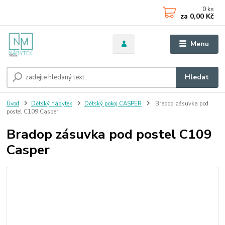
0
ks
za
0,00 Kč
Menu
Hledat
Úvod
Dětský nábytek
Dětský pokoj CASPER
Bradop zásuvka pod
postel C109 Casper
Bradop zásuvka pod postel C109
Casper