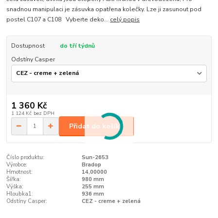
snadnou manipulaci je zásuvka opatřena kolečky. Lze ji zasunout pod
postel C107 a C108 Vyberte deko...
celý popis
Dostupnost
do tří týdnů
Odstíny Casper
1 360 Kč
1 124 Kč
bez DPH
Přidat do košíku
Číslo produktu:
Sun-2653
Výrobce:
Bradop
Hmotnost:
14,00000
Šířka:
980 mm
Výška:
255 mm
Hloubka1:
936 mm
Odstíny Casper:
CEZ - creme + zelená