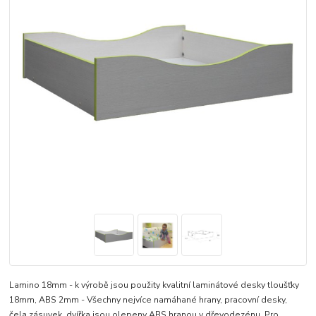
Lamino 18mm - k výrobě jsou použity kvalitní laminátové desky tloušťky
18mm, ABS 2mm - Všechny nejvíce namáhané hrany, pracovní desky,
čela zásuvek, dvířka jsou olepeny ABS hranou v dřevodezénu, Pro