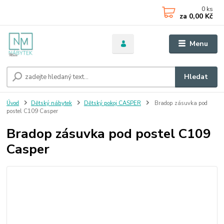
0
ks
za
0,00 Kč
Menu
Hledat
Úvod
Dětský nábytek
Dětský pokoj CASPER
Bradop zásuvka pod
postel C109 Casper
Bradop zásuvka pod postel C109
Casper