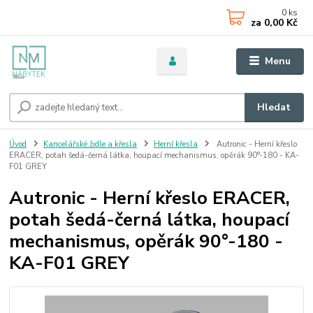
0
ks
za
0,00 Kč
Menu
Hledat
Úvod
Kancelářské židle a křesla
Herní křesla
Autronic - Herní křeslo
ERACER, potah šedá-černá látka, houpací mechanismus, opěrák 90°-180 - KA-
F01 GREY
Autronic - Herní křeslo ERACER,
potah šedá-černá látka, houpací
mechanismus, opěrák 90°-180 -
KA-F01 GREY