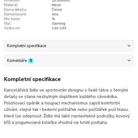
Hmotnost:
20,500000
Materiál:
Mesh
Barva detailu:
Černá
Demontované:
Ano
Mix barev:
%
Styl:
Gaming
Výška cm:
124-133
Kompletní specifikace
Komentáře
0
Kompletní specifikace
Kancelářská židle ve sportovním designu v šedé látce s černými
detaily se stane nezbytným doplňkem každého závodníka.
Polohovací opěrák a houpací mechanismus zajistí komfortní
užívání, stejně tak i bederní polštářek nebo polštářek pod hlavu,
které lze odepnout. Židle má také nastavitelné područky, kovový
kříž a pogumovaná kolečka vhodná na tvrdé podlahy.