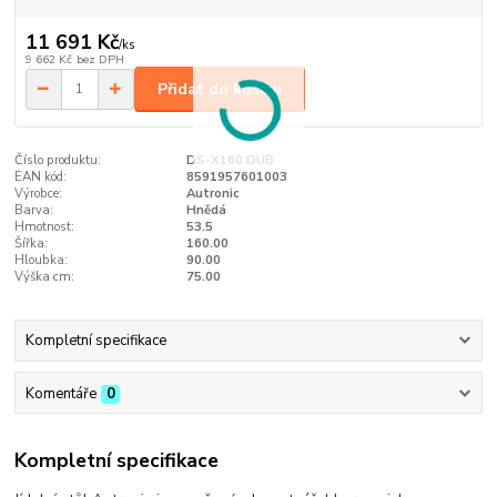
11 691 Kč
/
ks
9 662 Kč
bez DPH
Přidat do košíku
Číslo produktu:
DS-X160 DUB
EAN kód:
8591957601003
Výrobce:
Autronic
Barva:
Hnědá
Hmotnost:
53.5
Šířka:
160.00
Hloubka:
90.00
Výška cm:
75.00
Kompletní specifikace
Komentáře
0
Kompletní specifikace