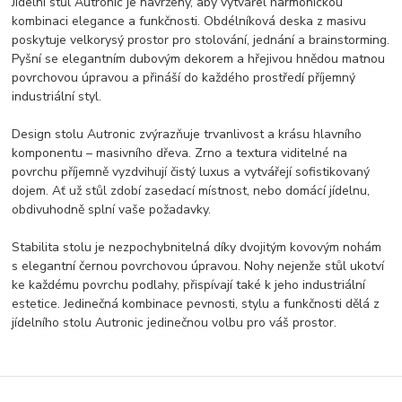
Jídelní stůl Autronic je navržený, aby vytvářel harmonickou
kombinaci elegance a funkčnosti. Obdélníková deska z masivu
poskytuje velkorysý prostor pro stolování, jednání a brainstorming.
Pyšní se elegantním dubovým dekorem a hřejivou hnědou matnou
povrchovou úpravou a přináší do každého prostředí příjemný
industriální styl.
Design stolu Autronic zvýrazňuje trvanlivost a krásu hlavního
komponentu – masivního dřeva. Zrno a textura viditelné na
povrchu příjemně vyzdvihují čistý luxus a vytvářejí sofistikovaný
dojem. Ať už stůl zdobí zasedací místnost, nebo domácí jídelnu,
obdivuhodně splní vaše požadavky.
Stabilita stolu je nezpochybnitelná díky dvojitým kovovým nohám
s elegantní černou povrchovou úpravou. Nohy nejenže stůl ukotví
ke každému povrchu podlahy, přispívají také k jeho industriální
estetice. Jedinečná kombinace pevnosti, stylu a funkčnosti dělá z
jídelního stolu Autronic jedinečnou volbu pro váš prostor.
Zboží zařazeno v kategoriích