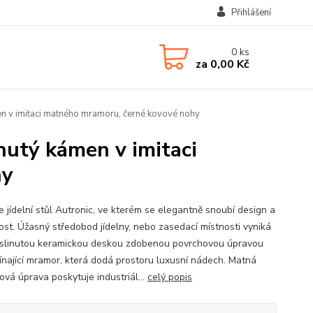
Přihlášení
0
ks
za
0,00 Kč
en v imitaci matného mramoru, černé kovové nohy
nutý kámen v imitaci
hy
e jídelní stůl Autronic, ve kterém se elegantně snoubí design a
ost. Úžasný středobod jídelny, nebo zasedací místnosti vyniká
slinutou keramickou deskou zdobenou povrchovou úpravou
ínající mramor, která dodá prostoru luxusní nádech. Matná
ová úprava poskytuje industriál...
celý popis