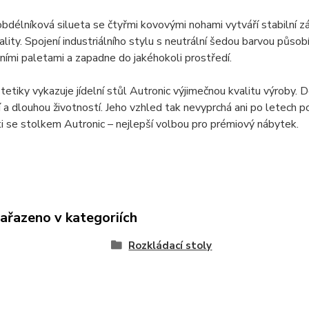
bdélníková silueta se čtyřmi kovovými nohami vytváří stabilní z
ality. Spojení industriálního stylu s neutrální šedou barvou pů
ními paletami a zapadne do jakéhokoli prostředí.
etiky vykazuje jídelní stůl Autronic výjimečnou kvalitu výroby. De
 a dlouhou životností. Jeho vzhled tak nevyprchá ani po letech p
i se stolkem Autronic – nejlepší volbou pro prémiový nábytek.
zařazeno v kategoriích
Rozkládací stoly