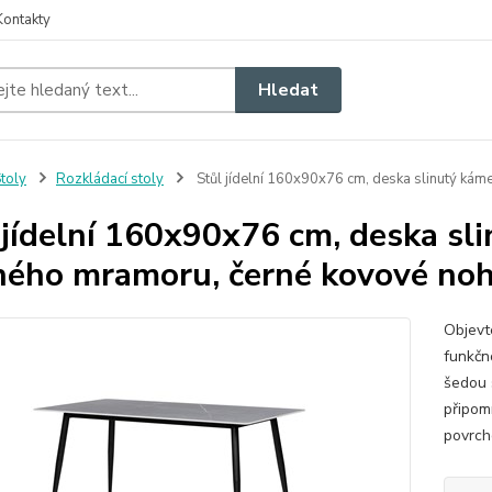
Kontakty
Hledat
toly
Rozkládací stoly
Stůl jídelní 160x90x76 cm, deska slinutý kám
 jídelní 160x90x76 cm, deska sli
ého mramoru, černé kovové no
Objevt
funkčn
šedou 
připom
povrch