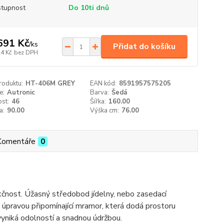
tupnost
Do 10ti dnů
691 Kč
/
ks
Přidat do košíku
24 Kč
bez DPH
roduktu:
HT-406M GREY
EAN kód:
8591957575205
e:
Autronic
Barva:
Šedá
st:
46
Šířka:
160.00
a:
90.00
Výška cm:
76.00
Komentáře
0
nkčnost. Úžasný středobod jídelny, nebo zasedací
úpravou připomínající mramor, která dodá prostoru
vyniká odolností a snadnou údržbou.