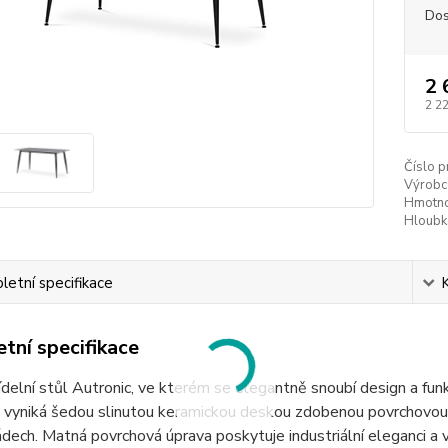
Dos
2 
2 2
Číslo p
Výrobc
Hmotno
Hloubk
etní specifikace
tní specifikace
ídelní stůl Autronic, ve kterém se elegantně snoubí design a fu
 vyniká šedou slinutou keramickou deskou zdobenou povrchovou 
ádech. Matná povrchová úprava poskytuje industriální eleganci a 