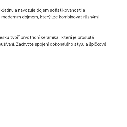
ákladnu a navozuje dojem sofistikovanosti a
sobí moderním dojmem, který lze kombinovat různými
sku tvoří prvotřídní keramika , která je proslulá
oužívání. Zachyťte spojení dokonalého stylu a špičkové