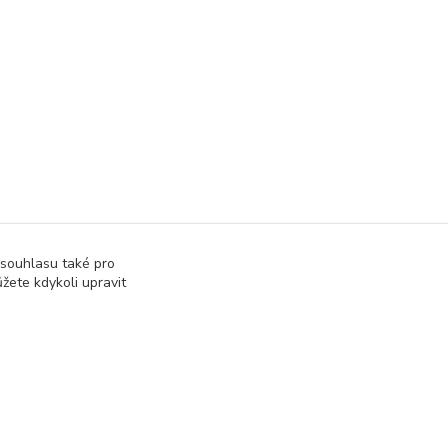
 souhlasu také pro
žete kdykoli upravit
Vytvořeno na
Eshop-rychle.cz