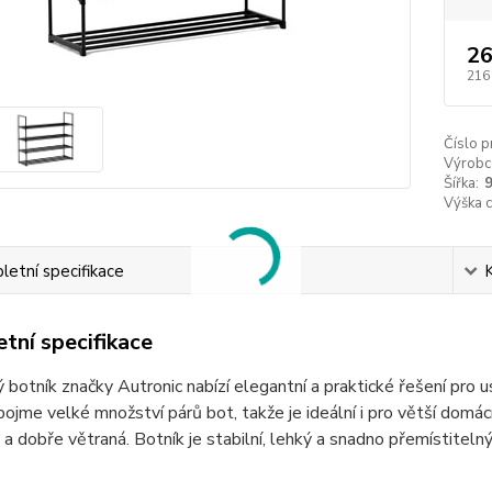
26
216
Číslo p
Výrobc
Šířka:
Výška 
etní specifikace
tní specifikace
 botník značky Autronic nabízí elegantní a praktické řešení pro 
pojme velké množství párů bot, takže je ideální i pro větší dom
 a dobře větraná. Botník je stabilní, lehký a snadno přemístiteln