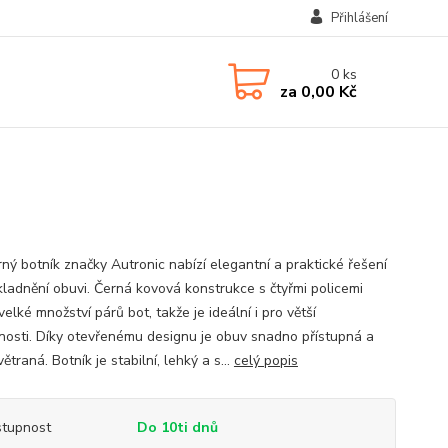
Přihlášení
0
ks
za
0,00 Kč
rný botník značky Autronic nabízí elegantní a praktické řešení
kladnění obuvi. Černá kovová konstrukce s čtyřmi policemi
elké množství párů bot, takže je ideální i pro větší
osti. Díky otevřenému designu je obuv snadno přístupná a
ětraná. Botník je stabilní, lehký a s...
celý popis
tupnost
Do 10ti dnů