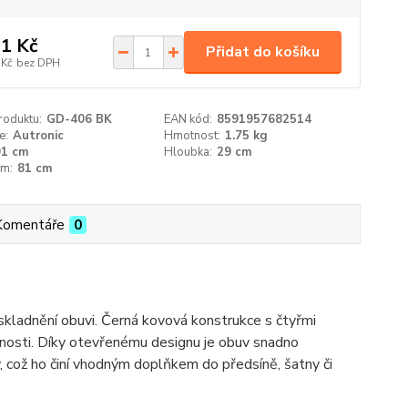
1 Kč
Přidat do košíku
 Kč
bez DPH
roduktu:
GD-406 BK
EAN kód:
8591957682514
e:
Autronic
Hmotnost:
1.75 kg
91 cm
Hloubka:
29 cm
cm:
81 cm
Komentáře
0
uskladnění obuvi. Černá kovová konstrukce s čtyřmi
ácnosti. Díky otevřenému designu je obuv snadno
ý, což ho činí vhodným doplňkem do předsíně, šatny či