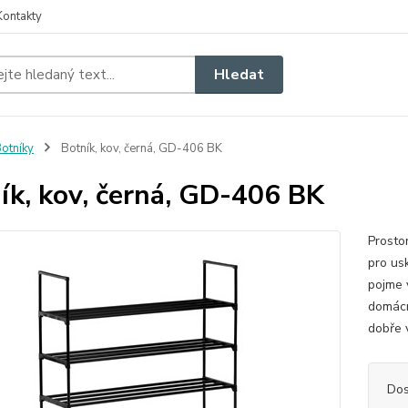
Kontakty
Hledat
otníky
Botník, kov, černá, GD-406 BK
ík, kov, černá, GD-406 BK
Prosto
pro us
pojme v
domácn
dobře v
Dos