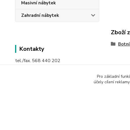
Masivní nábytek
Zahradní nábytek
Zboží 
Botní
Kontakty
tel./fax. 568 440 202
mobil: 605 207894 nebo 603 894168
Pro základní funk
účely cílení reklam
mail:
info@maca.cz