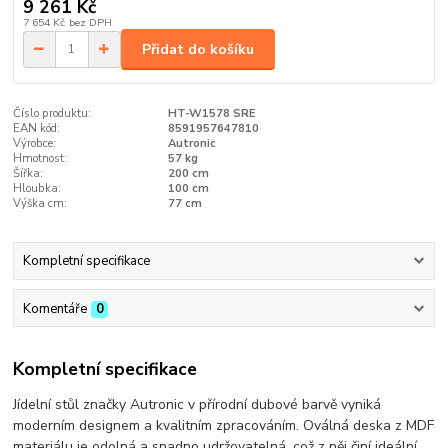
9 261 Kč
7 654 Kč
bez DPH
Přidat do košíku
Číslo produktu:
HT-W1578 SRE
EAN kód:
8591957647810
Výrobce:
Autronic
Hmotnost:
57 kg
Šířka:
200 cm
Hloubka:
100 cm
Výška cm:
77 cm
Kompletní specifikace
Komentáře
0
Kompletní specifikace
Jídelní stůl značky Autronic v přírodní dubové barvě vyniká
moderním designem a kvalitním zpracováním. Oválná deska z MDF
materiálu je odolná a snadno udržovatelná, což z něj činí ideální