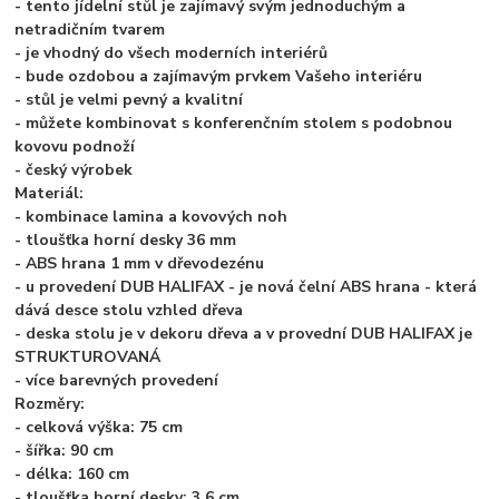
- tento jídelní stůl je zajímavý svým jednoduchým a
netradičním tvarem
- je vhodný do všech moderních interiérů
- bude ozdobou a zajímavým prvkem Vašeho interiéru
- stůl je velmi pevný a kvalitní
- můžete kombinovat s konferenčním stolem s podobnou
kovovu podnoží
- český výrobek
Materiál:
- kombinace lamina a kovových noh
- tloušťka horní desky 36 mm
- ABS hrana 1 mm v dřevodezénu
- u provedení DUB HALIFAX - je nová čelní ABS hrana - která
dává desce stolu vzhled dřeva
- deska stolu je v dekoru dřeva a v provední DUB HALIFAX je
STRUKTUROVANÁ
- více barevných provedení
Rozměry:
- celková výška: 75 cm
- šířka: 90 cm
- délka: 160 cm
- tloušťka horní desky: 3,6 cm