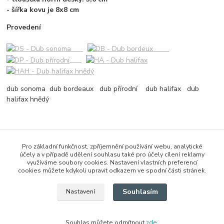
- šířka kovu je 8x8 cm
Provedení
dub sonoma dub bordeaux dub přírodní dub halifax dub
halifax hnědý
Zboží zařazeno v kategoriích
Pro základní funkčnost, zpříjemnění používání webu, analytické
účely a v případě udělení souhlasu také pro účely cílení reklamy
Stoly
využíváme soubory cookies. Nastavení vlastních preferencí
cookies můžete kdykoli upravit odkazem ve spodní části stránek.
Jídelní stoly
Souhlasím
Nastavení
Souhlas můžete odmítnout
zde
.