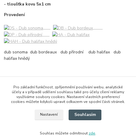
- tloušťka kovu 5x1 cm
Provedení
dub sonoma dub bordeaux dub přírodní dub halifax dub
halifax hnědý
Zboží zařazeno v kategoriích
Pro základní funkčnost, zpříjemnění používání webu, analytické
účely a v případě udělení souhlasu také pro účely cílení reklamy
Stoly
využíváme soubory cookies. Nastavení vlastních preferencí
cookies můžete kdykoli upravit odkazem ve spodní části stránek.
Jídelní stoly
Souhlasím
Nastavení
Souhlas můžete odmítnout
zde
.