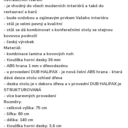
- je vhodný do všech moderních interiérů a také do
restaurací a barů
- bude ozdobou a zajímavým prvkem Vašeho interiéru
- stůl je velmi pevný a kvalitní
- stůl se dá kombinovat s konferečními stoly se stejnou
kovovou podnoží
- český výrobek
Materiál:
- kombinace lamina a kovových noh
- tloušťka horní desky 36 mm
- ABS hrana 1 mm v dřevodezénu
- u provedení DUB HALIFAX - je nová čelní ABS hrana - která
dává desce stolu vzhled dřeva
- deska stolu je v dekoru dřeva a v provední DUB HALIFAX je
STRUKTUROVANÁ
- více barevných provedení
Rozměry:
- celková výška: 75 cm
- šířka: 80 cm
- délka: 140 cm
- tloušťka horní desky: 3,6 cm