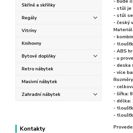
- bude o
Skříně a skříňky
- stůl je
- stůl s
Regály
- český 
Materiál
Vitríny
- kombin
Knihovny
- tloušť
- ABS h
Bytové doplňky
- u prov
- deska
Retro nábytek
- více b
Rozměry
Masivní nábytek
- celkov
- šířka: 
Zahradní nábytek
- délka:
- tloušť
- tloušť
Provede
Kontakty