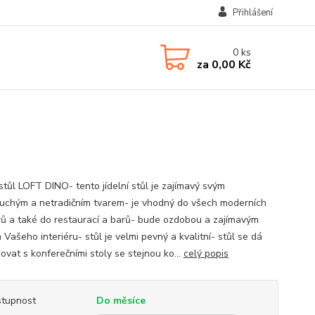
Přihlášení
0
ks
za
0,00 Kč
 stůl LOFT DINO- tento jídelní stůl je zajímavý svým
uchým a netradičním tvarem- je vhodný do všech moderních
érů a také do restaurací a barů- bude ozdobou a zajímavým
Vašeho interiéru- stůl je velmi pevný a kvalitní- stůl se dá
ovat s konferečními stoly se stejnou ko...
celý popis
tupnost
Do měsíce