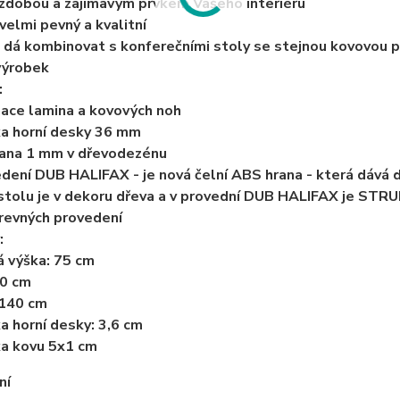
zdobou a zajímavým prvkem Vašeho interiéru
 velmi pevný a kvalitní
e dá kombinovat s konferečními stoly se stejnou kovovou 
výrobek
:
ace lamina a kovových noh
ka horní desky 36 mm
rana 1 mm v dřevodezénu
edení DUB HALIFAX - je nová čelní ABS hrana - která dává 
 stolu je v dekoru dřeva a v provední DUB HALIFAX je S
arevných provedení
:
á výška: 75 cm
80 cm
 140 cm
ka horní desky: 3,6 cm
ka kovu 5x1 cm
ní