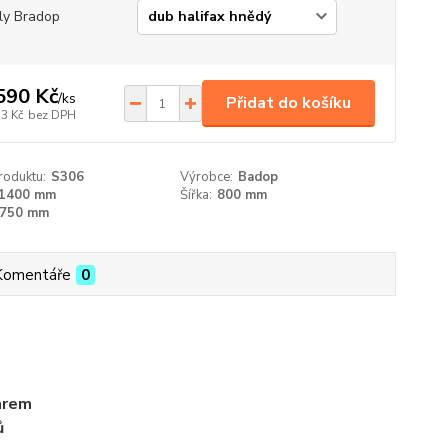
ly Bradop
590 Kč
/
ks
Přidat do košíku
73 Kč
bez DPH
roduktu:
S306
Výrobce:
Badop
1400 mm
Šířka:
800 mm
750 mm
Komentáře
0
varem
ů