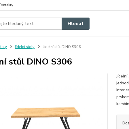
Kontakty
Hledat
toly
Jídelní stoly
Jídelní stůl DINO S306
lní stůl DINO S306
Jídelní
jednod
interi
prvkem 
kombin
Dos