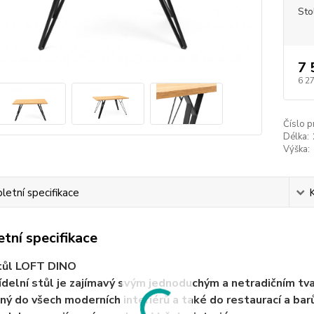
Sto
7 
6 2
Číslo p
Délka:
Výška:
etní specifikace
tní specifikace
stůl LOFT DINO
jídelní stůl je zajímavý svým jednoduchým a netradičním t
dný do všech moderních interiérů a také do restaurací a bar