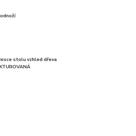
podnoží
desce stolu vzhled dřeva
TRUKTUROVANÁ