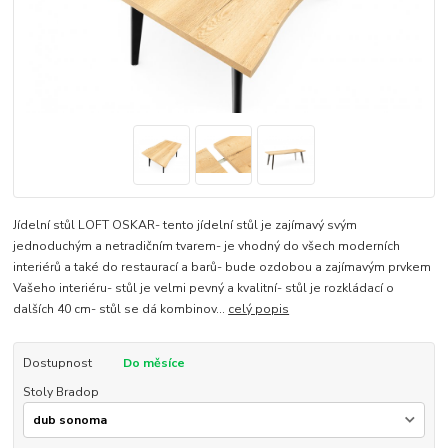
Jídelní stůl LOFT OSKAR- tento jídelní stůl je zajímavý svým
jednoduchým a netradičním tvarem- je vhodný do všech moderních
interiérů a také do restaurací a barů- bude ozdobou a zajímavým prvkem
Vašeho interiéru- stůl je velmi pevný a kvalitní- stůl je rozkládací o
dalších 40 cm- stůl se dá kombinov...
celý popis
Dostupnost
Do měsíce
Stoly Bradop