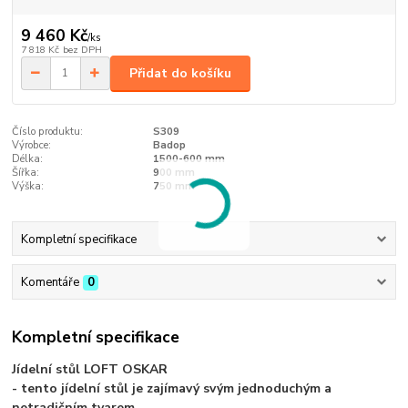
9 460 Kč
/
ks
7 818 Kč
bez DPH
Přidat do košíku
Číslo produktu:
S309
Výrobce:
Badop
Délka:
1500-600 mm
Šířka:
900 mm
Výška:
750 mm
Kompletní specifikace
Komentáře
0
Kompletní specifikace
Jídelní stůl LOFT OSKAR
- tento jídelní stůl je zajímavý svým jednoduchým a
netradičním tvarem