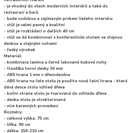
- je vhodný do všech moderních interiérů a také do
restaurací a barů
- bude ozdobou a zajímavým prvkem Vašeho interiéru
- stůl je velmi pevný a kvalitní
- stůl je rozkládací o dalších 40 cm
- stůl se dá kombinovat s konferenčním stolem se stejnou
deskou a stejnými nohami
- český výrobek
Materiál:
- kombinace lamina a černě lakované bukové nohy
- tloušťka horní desky 36 mm
- ABS hrana 1 mm v dřevodezénu
- ABS hrana na čele stolu je použita nová čelní hrana - která
dává desce stolu vzhled dřeva
- boční strana stolu je tvarovaná do vzhledu dřeva
- deska stolu je strukturovaná
- více barevných provedení
Rozměry:
- celková výška: 75 cm
- šířka: 90 cm
- délka: 150-210 cm