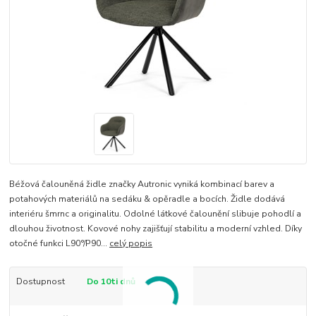
Béžová čalouněná židle značky Autronic vyniká kombinací barev a
potahových materiálů na sedáku & opěradle a bocích. Židle dodává
interiéru šmrnc a originalitu. Odolné látkové čalounění slibuje pohodlí a
dlouhou životnost. Kovové nohy zajišťují stabilitu a moderní vzhled. Díky
otočné funkci L90°/P90...
celý popis
Dostupnost
Do 10ti dnů