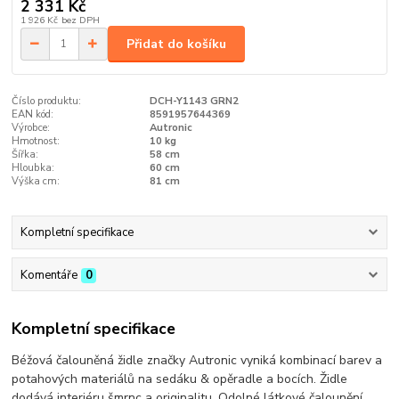
2 331 Kč
1 926 Kč
bez DPH
Přidat do košíku
Číslo produktu:
DCH-Y1143 GRN2
EAN kód:
8591957644369
Výrobce:
Autronic
Hmotnost:
10 kg
Šířka:
58 cm
Hloubka:
60 cm
Výška cm:
81 cm
Kompletní specifikace
Komentáře
0
Kompletní specifikace
Béžová čalouněná židle značky Autronic vyniká kombinací barev a
potahových materiálů na sedáku & opěradle a bocích. Židle
dodává interiéru šmrnc a originalitu. Odolné látkové čalounění