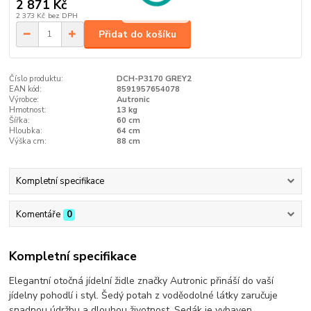
2 871 Kč
2 373 Kč
bez DPH
Přidat do košíku
Číslo produktu:
DCH-P3170 GREY2
EAN kód:
8591957654078
Výrobce:
Autronic
Hmotnost:
13 kg
Šířka:
60 cm
Hloubka:
64 cm
Výška cm:
88 cm
Kompletní specifikace
Komentáře
0
Kompletní specifikace
Elegantní otočná jídelní židle značky Autronic přináší do vaší
jídelny pohodlí i styl. Šedý potah z voděodolné látky zaručuje
snadnou údržbu a dlouhou životnost. Sedák je vybaven