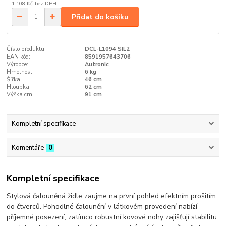
1 108 Kč
bez DPH
Přidat do košíku
Číslo produktu:
DCL-L1094 SIL2
EAN kód:
8591957643706
Výrobce:
Autronic
Hmotnost:
6 kg
Šířka:
46 cm
Hloubka:
62 cm
Výška cm:
91 cm
Kompletní specifikace
Komentáře
0
Kompletní specifikace
Stylová čalouněná židle zaujme na první pohled efektním prošitím
do čtverců. Pohodlné čalounění v látkovém provedení nabízí
příjemné posezení, zatímco robustní kovové nohy zajišťují stabilitu