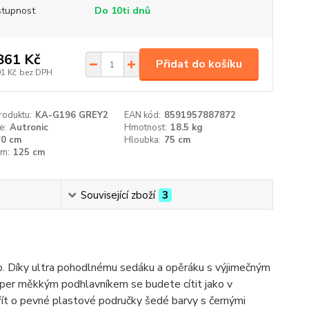
tupnost
Do 10ti dnů
861 Kč
Přidat do košíku
91 Kč
bez DPH
roduktu:
KA-G196 GREY2
EAN kód:
8591957887872
e:
Autronic
Hmotnost:
18.5 kg
70 cm
Hloubka:
75 cm
cm:
125 cm
Související zboží
3
o. Díky ultra pohodlnému sedáku a opěráku s výjimečným
super měkkým podhlavníkem se budete cítit jako v
řít o pevné plastové područky šedé barvy s černými