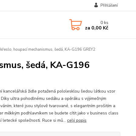
Přihlášení
0
ks
za
0,00 Kč
 křeslo, houpací mechanismus, šedá, KA-G196 GREY2
ismus, šedá, KA-G196
í kancelářská židle potažená pololesklou šedou látkou vzor
. Díky ultra pohodlnému sedáku a opěráku s výjimečným
ováním, které jsou stylově tvarované, s elegantním prošitím a
er měkkým podhlavníkem se budete cítit jako v business class
í letecké společnosti. Ruce si mů...
celý popis