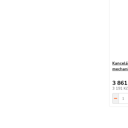
Kancelá
mechani
3 861
3 191 K