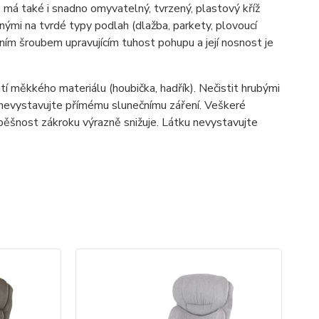
má také i snadno omyvatelný, tvrzený, plastový kříž
nými na tvrdé typy podlah (dlažba, parkety, plovoucí
ím šroubem upravujícím tuhost pohupu a její nosnost je
í měkkého materiálu (houbička, hadřík). Nečistit hrubými
u nevystavujte přímému slunečnímu záření. Veškeré
pěšnost zákroku výrazně snižuje. Látku nevystavujte