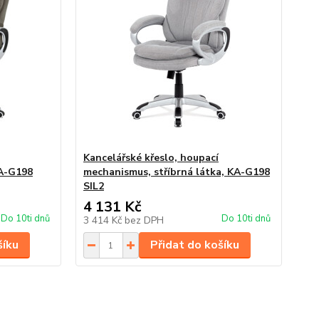
Kancelářské křeslo, houpací
KA-G198
mechanismus, stříbrná látka, KA-G198
SIL2
4 131 Kč
Do 10ti dnů
Do 10ti dnů
3 414 Kč
bez DPH
šíku
Přidat do košíku