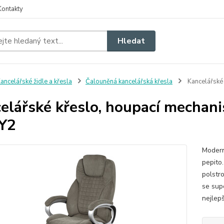
Kontakty
Hledat
ancelářské židle a křesla
Čalouněná kancelářská křesla
Kancelářské
elářské křeslo, houpací mechan
Y2
Modern
pepito
polstr
se sup
nejlepš