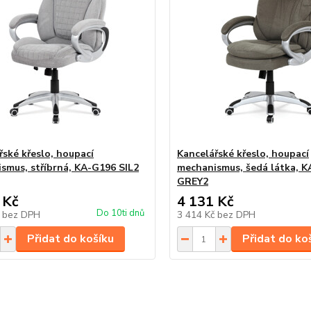
řské křeslo, houpací
Kancelářské křeslo, houpací
smus, stříbrná, KA-G196 SIL2
mechanismus, šedá látka, 
GREY2
 Kč
4 131 Kč
Do 10ti dnů
č
bez DPH
3 414 Kč
bez DPH
Přidat do košíku
Přidat do ko