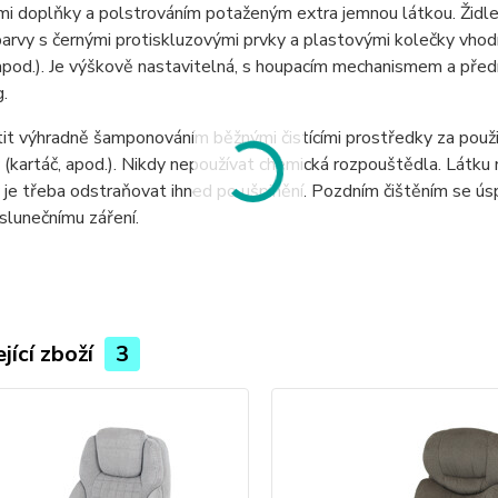
i doplňky a polstrováním potaženým extra jemnou látkou. Židle 
barvy s černými protiskluzovými prvky a plastovými kolečky vhod
pod.). Je výškově nastavitelná, s houpacím mechanismem a předn
.
tit výhradně šamponováním běžnými čistícími prostředky za použit
 (kartáč, apod.). Nikdy nepoužívat chemická rozpouštědla. Látk
 je třeba odstraňovat ihned po ušpinění. Pozdním čištěním se ús
slunečnímu záření.
jící zboží
3