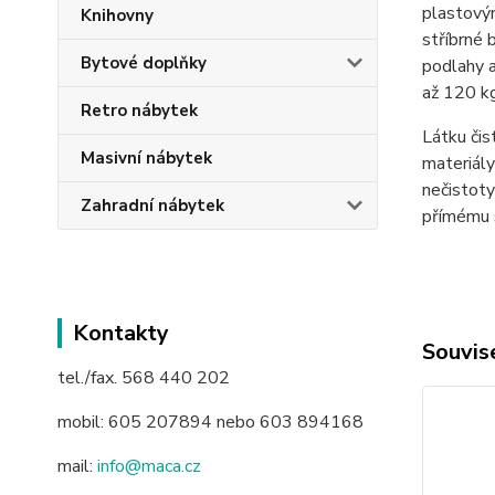
plastovým
Knihovny
stříbrné 
Bytové doplňky
podlahy a
až 120 kg
Retro nábytek
Látku čis
Masivní nábytek
materiály
nečistoty
Zahradní nábytek
přímému 
Kontakty
Souvise
tel./fax. 568 440 202
mobil: 605 207894 nebo 603 894168
mail:
info@maca.cz