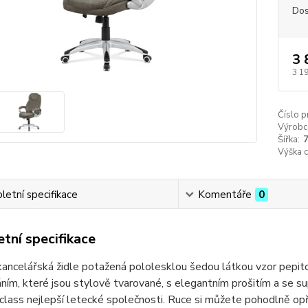
Dos
3 
3 1
Číslo p
Výrobc
Šířka:
Výška 
etní specifikace
Komentáře
0
tní specifikace
ancelářská židle potažená pololesklou šedou látkou vzor pepit
ním, které jsou stylově tvarované, s elegantním prošitím a se 
class nejlepší letecké společnosti. Ruce si můžete pohodlně op