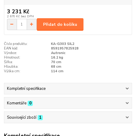
3 231 Kč
2 670 Kč
bez DPH
Přidat do košíku
Číslo produktu:
KA-G303 SIL2
EAN kód:
8591957825928
Výrobce:
Autronic
Hmotnost:
16.2 kg
Šířka:
70 cm
Hloubka:
68 cm
Výška cm:
114 cm
Kompletní specifikace
Komentáře
0
Související zboží
1
Kompletní specifikace