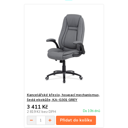
Kancelářské křeslo, houpací mechanismus,
šedá ekokůže, KA-G301 GREY
3 411 Kč
Do 10ti dnů
2 819 Kč
bez DPH
Přidat do košíku