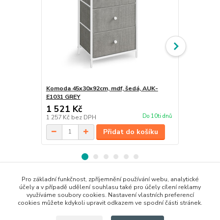
Komoda 45x30x92cm, mdf, šedá, AUK-
Komoda 45x3
E1031 GREY
WT
1 521 Kč
1 521 Kč
Do 10ti dnů
1 257 Kč
bez DPH
1 257 Kč
bez
Přidat do košíku
Pro základní funkčnost, zpříjemnění používání webu, analytické
účely a v případě udělení souhlasu také pro účely cílení reklamy
Zboží zařazeno v kategoriích
využíváme soubory cookies. Nastavení vlastních preferencí
cookies můžete kdykoli upravit odkazem ve spodní části stránek.
Komody