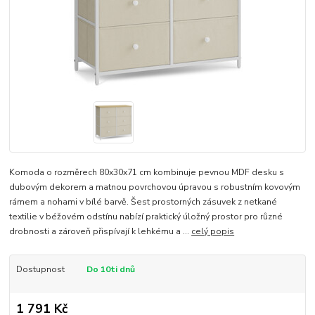
Komoda o rozměrech 80x30x71 cm kombinuje pevnou MDF desku s
dubovým dekorem a matnou povrchovou úpravou s robustním kovovým
rámem a nohami v bílé barvě. Šest prostorných zásuvek z netkané
textilie v béžovém odstínu nabízí praktický úložný prostor pro různé
drobnosti a zároveň přispívají k lehkému a ...
celý popis
Dostupnost
Do 10ti dnů
1 791 Kč