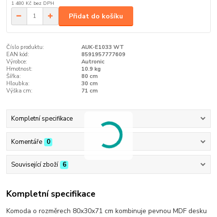
1 480 Kč
bez DPH
Přidat do košíku
Číslo produktu:
AUK-E1033 WT
EAN kód:
8591957777609
Výrobce:
Autronic
Hmotnost:
10.9 kg
Šířka:
80 cm
Hloubka:
30 cm
Výška cm:
71 cm
Kompletní specifikace
Komentáře
0
Související zboží
6
Kompletní specifikace
Komoda o rozměrech 80x30x71 cm kombinuje pevnou MDF desku