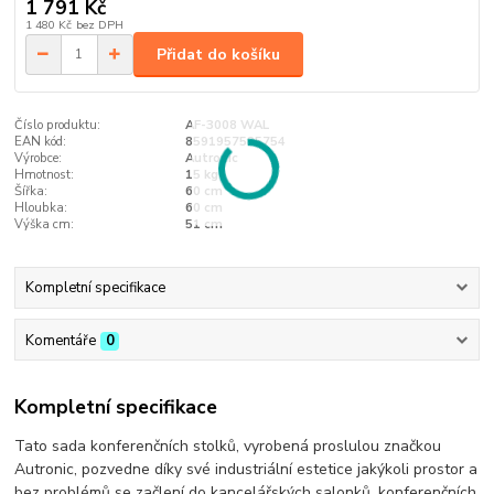
1 791 Kč
1 480 Kč
bez DPH
Přidat do košíku
Číslo produktu:
AF-3008 WAL
EAN kód:
8591957585754
Výrobce:
Autronic
Hmotnost:
15 kg
Šířka:
60 cm
Hloubka:
60 cm
Výška cm:
51 cm
Kompletní specifikace
Komentáře
0
Kompletní specifikace
Tato sada konferenčních stolků, vyrobená proslulou značkou
Autronic, pozvedne díky své industriální estetice jakýkoli prostor a
bez problémů se začlení do kancelářských salonků, konferenčních