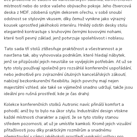
místností nebo do srdce vašeho obývacího pokoje. Jeho čtvercová
deska z MDF, zdobená sytým dekorem ořechu, v sobě snoubí
odolnost se stylovým vkusem, díky čemuž vynikne jako výrazný
kousek uprostřed jakéhokoli interiéru. Hnědý odstín desky stolu
elegantně kontrastuje s kruhovými černými kovovými nohami,
které tvoří pevný základ, jenž potvrzuje spolehlivost i noblesu.
Tato sada tří stolů ztělesňuje praktičnost a všestrannost a je
navržena tak, aby vyhovovala podnikům, které hledají nábytek,
jenž se přizpůsobí jejich neustále se vyvíjejícím potřebám. Ať už se
tyto stoly používají společně pro rozsáhlé konferenční uspořádání,
nebo jednotlivě pro zvýraznění útulných kancelářských zákoutí,
nabízejí bezkonkurenční flexibilitu. Jejich povrchy mají nejen
majestátní vzhled, ale také se výjimečně snadno udržují, takže jsou
ideální pro rušná prostředí, kde je čas drahý.
Kolekce konferenčních stolků Autronic navíc přináší komfort a
pohodlí, aniž by to bylo na úkor stylu. Industriální design vtiskne
každé místnosti charakter a zajistí, že se tyto stolky stanou
středem pozornosti, ať už je umístíte kamkoli. Kromě jejich vizuální
přitažlivosti jsou díky praktickým rozměrům a snadnému
přemisťování v rámci jakéhokoli prostředí vynikající volbou pro