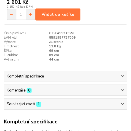
2 601 Kč
2 150 Kč
bez DPH
Přidat do košíku
Číslo produktu:
CT-F4112 CSM
EAN kód:
8591957737009
Výrobce:
Autronic
Hmotnost:
12.8 kg
Šířka:
69 cm
Hloubka:
69 cm
Výška cm:
44 cm
Kompletní specifikace
Komentáře
0
Související zboží
1
Kompletní specifikace