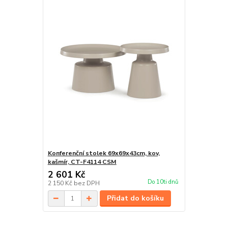
Konferenční stolek 69x69x43cm, kov,
kašmír, CT-F4114 CSM
2 601 Kč
Do 10ti dnů
2 150 Kč
bez DPH
Přidat do košíku