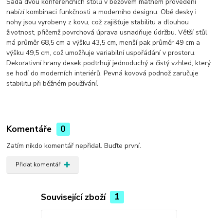
Sada dvou konferenčních stolů v béžovém matném provedení
nabízí kombinaci funkčnosti a moderního designu. Obě desky i
nohy jsou vyrobeny z kovu, což zajišťuje stabilitu a dlouhou
životnost, přičemž povrchová úprava usnadňuje údržbu. Větší stůl
má průměr 68,5 cm a výšku 43,5 cm, menší pak průměr 49 cm a
výšku 49,5 cm, což umožňuje variabilní uspořádání v prostoru.
Dekorativní hrany desek podtrhují jednoduchý a čistý vzhled, který
se hodí do moderních interiérů. Pevná kovová podnož zaručuje
stabilitu při běžném používání.
Komentáře
0
Zatím nikdo komentář nepřidal. Buďte první.
Přidat komentář
Související zboží
1