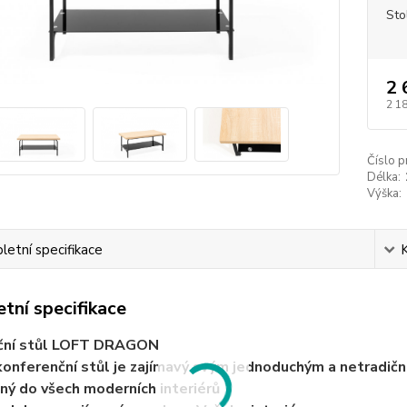
Sto
2 
2 1
Číslo p
Délka:
Výška:
etní specifikace
tní specifikace
ční stůl LOFT DRAGON
konferenční stůl je zajímavý svým jednoduchým a netradič
dný do všech moderních interiérů