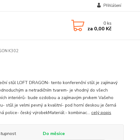
Přihlášení
0
ks
za
0,00 Kč
AGON K302
eční stůl LOFT DRAGON- tento konferenční stůl je zajímavý
ednoduchým a netradičním tvarem- je vhodný do všech
ích interiérů- bude ozdobou a zajímavým prvkem Vašeho
ru- stůl je velmi pevný a kvalitní- pod horní deskou je černá
ná police- český výrobekMateriál:- kombinac...
celý popis
tupnost
Do měsíce