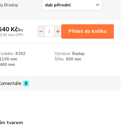
ly Bradop
640 Kč
/
ks
Přidat do košíku
82 Kč
bez DPH
roduktu:
K302
Výrobce:
Badop
1100 mm
Šířka:
600 mm
460 mm
Komentáře
0
ním tvarem