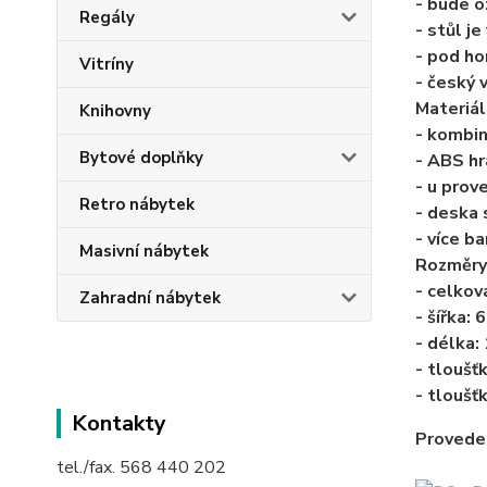
- bude o
Regály
- stůl je
- pod ho
Vitríny
- český 
Materiál
Knihovny
- kombin
Bytové doplňky
- ABS h
- u prov
Retro nábytek
- deska
- více b
Masivní nábytek
Rozměry
- celkov
Zahradní nábytek
- šířka: 
- délka:
- tloušť
- tloušť
Kontakty
Provede
tel./fax. 568 440 202