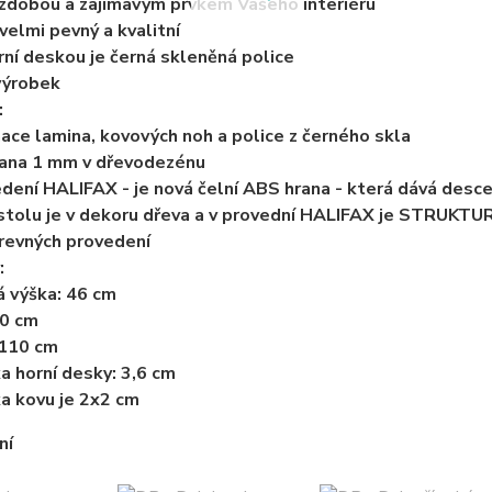
zdobou a zajímavým prvkem Vašeho interiéru
 velmi pevný a kvalitní
rní deskou je černá skleněná police
výrobek
:
ace lamina, kovových noh a police z černého skla
rana 1 mm v dřevodezénu
edení HALIFAX - je nová čelní ABS hrana - která dává desc
 stolu je v dekoru dřeva a v provední HALIFAX je STRUK
arevných provedení
:
á výška: 46 cm
60 cm
 110 cm
ka horní desky: 3,6 cm
ka kovu je 2x2 cm
ní