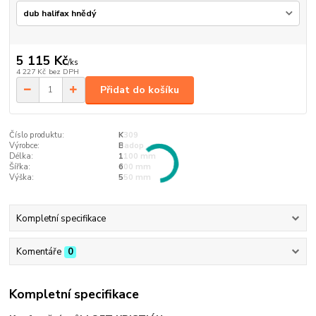
5 115 Kč
/
ks
4 227 Kč
bez DPH
Přidat do košíku
Číslo produktu:
K309
Výrobce:
Badop
Délka:
1100 mm
Šířka:
600 mm
Výška:
550 mm
Kompletní specifikace
Komentáře
0
Kompletní specifikace