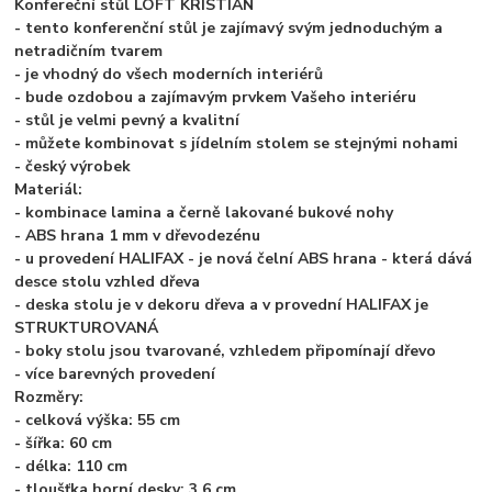
Konfereční stůl LOFT KRISTIÁN
- tento konferenční stůl je zajímavý svým jednoduchým a
netradičním tvarem
- je vhodný do všech moderních interiérů
- bude ozdobou a zajímavým prvkem Vašeho interiéru
- stůl je velmi pevný a kvalitní
- můžete kombinovat s jídelním stolem se stejnými nohami
- český výrobek
Materiál:
- kombinace lamina a černě lakované bukové nohy
- ABS hrana 1 mm v dřevodezénu
- u provedení HALIFAX - je nová čelní ABS hrana - která dává
desce stolu vzhled dřeva
- deska stolu je v dekoru dřeva a v provední HALIFAX je
STRUKTUROVANÁ
- boky stolu jsou tvarované, vzhledem připomínají dřevo
- více barevných provedení
Rozměry:
- celková výška: 55 cm
- šířka: 60 cm
- délka: 110 cm
- tloušťka horní desky: 3,6 cm