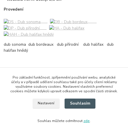
Provedení
dub sonoma dub bordeaux dub přírodní dub halifax dub
halifax hnědý
Zboží zařazeno v kategoriích
Pro základní funkčnost, zpříjemnění používání webu, analytické
účely a v případě udělení souhlasu také pro účely cílení reklamy
Konferenční stoly
využíváme soubory cookies. Nastavení vlastních preferencí
cookies můžete kdykoli upravit odkazem ve spodní části stránek.
Moderní konferenční stoly
Souhlasím
Nastavení
Souhlas můžete odmítnout
zde
.
Vytvořeno na
Eshop-rychle.cz