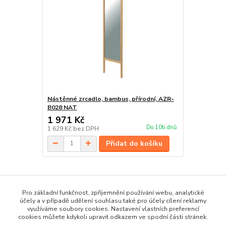
Nástěnné zrcadlo, bambus, přírodní, AZR-
B028 NAT
1 971 Kč
Do 10ti dnů
1 629 Kč
bez DPH
Přidat do košíku
Zboží zařazeno v kategoriích
Pro základní funkčnost, zpříjemnění používání webu, analytické
účely a v případě udělení souhlasu také pro účely cílení reklamy
Bytové doplňky
využíváme soubory cookies. Nastavení vlastních preferencí
cookies můžete kdykoli upravit odkazem ve spodní části stránek.
Zrcadla