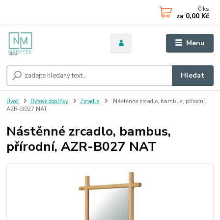
0
ks
za
0,00 Kč
Menu
Hledat
Úvod
Bytové doplňky
Zrcadla
Nástěnné zrcadlo, bambus, přírodní,
AZR-B027 NAT
Nástěnné zrcadlo, bambus,
přírodní, AZR-B027 NAT