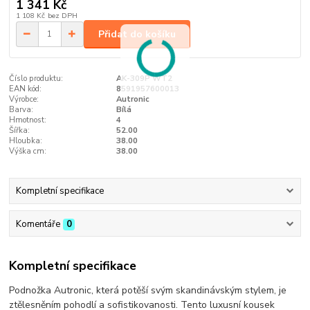
1 341 Kč
1 108 Kč
bez DPH
Přidat do košíku
Číslo produktu:
AK-309P WT2
EAN kód:
8591957600013
Výrobce:
Autronic
Barva:
Bílá
Hmotnost:
4
Šířka:
52.00
Hloubka:
38.00
Výška cm:
38.00
Kompletní specifikace
Komentáře
0
Kompletní specifikace
Podnožka Autronic, která potěší svým skandinávským stylem, je
ztělesněním pohodlí a sofistikovanosti. Tento luxusní kousek