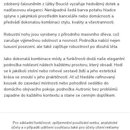
zdobený čalouněním z látky Bouclé vyzařuje hedvábný dotek a
nadčasovou eleganci. Nenápadná šedá barva potahu hladce
splyne s jakýmkoli prostředím kanceláře nebo domácnosti a
předvádí dokonalou kombinaci stylu, kvality a všestrannosti.
Robustní nohy jsou vyrobeny z přírodního masivního dřeva, což
zaručuje výjimečnou odolnost a nosnost. Podnožka nabízí nejen
luxusní posezení, ale také zajišťuje robustnost po dlouhá léta.
Jako dokonalá kombinace módy a funkčnosti dodá naše elegantní
podnožka noblesní nádech každému prostoru, který obsadí. Hodí
se k jakékoli stolní nebo rohové sestavě židlí a jeho estetická
krása se snoubí s jeho praktičností. Ať už hledáte rafinovaný
kousek do zasedací místnosti nebo pohodlné sedátko do
domácího obývacího pokoje, podnožka Autronic bez problémů
zapadne do každého kontextu a stane se cenným doplňkem.
Zboží zařazeno v kategoriích
Pro základní funkčnost, zpříjemnění používání webu, analytické
účely a v případě udělení souhlasu také pro účely cílení reklamy