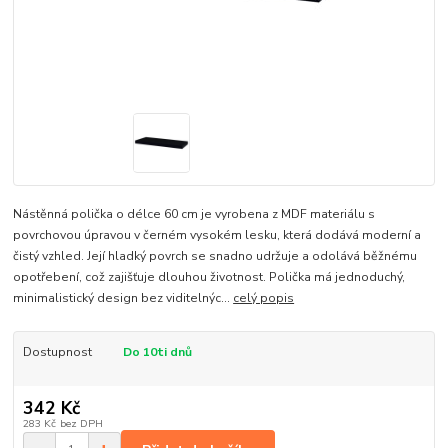
Nástěnná polička o délce 60 cm je vyrobena z MDF materiálu s
povrchovou úpravou v černém vysokém lesku, která dodává moderní a
čistý vzhled. Její hladký povrch se snadno udržuje a odolává běžnému
opotřebení, což zajišťuje dlouhou životnost. Polička má jednoduchý,
minimalistický design bez viditelnýc...
celý popis
Dostupnost
Do 10ti dnů
342 Kč
283 Kč
bez DPH