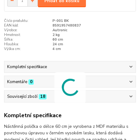
Přidat do košíku
Číslo produktu:
P-001 BK
EAN kód:
8591957480837
Výrobce:
Autronic
Hmotnost:
2 kg
Šířka:
60 cm
Hloubka:
24 cm
Výška cm:
4 cm
Kompletní specifikace
Komentáře
0
Související zboží
18
Kompletní specifikace
Nástěnná polička o délce 60 cm je vyrobena z MDF materiálu s
povrchovou úpravou v černém vysokém lesku, která dodává
moderní a čistý vzhled. Její hladký povrch se snadno udržuje a