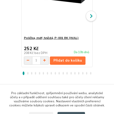
Polička, mdf, hnědá, P-001 BK (WAL)
Polička, mdf
252 Kč
252 Kč
Do 10ti dnů
208 Kč
bez DPH
208 Kč
bez 
Přidat do košíku
Zboží zařazeno v kategoriích
Pro základní funkčnost, zpříjemnění používání webu, analytické
účely a v případě udělení souhlasu také pro účely cílení reklamy
Bytové doplňky
využíváme soubory cookies. Nastavení vlastních preferencí
cookies můžete kdykoli upravit odkazem ve spodní části stránek.
Police