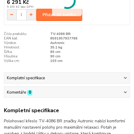
6 291 Kč
5 199 Kč
bez DPH
Přidat do košíku
Číslo produktu:
TV-4086 BR
EAN kód:
8591957937768
Výrobce:
Autronic
Hmotnost:
35.1 kg
Šířka:
80 cm
Hloubka:
90 cm
Výška cm:
103 cm
Kompletní specifikace
Komentáře
0
Kompletní specifikace
Polohovací křeslo TV-4086 BR značky Autronic nabízí komfortní
manuální nastavení polohy pro maximální relaxaci. Potah je
vyroben z hnědé látky v dekoru vintage, která kombinuje