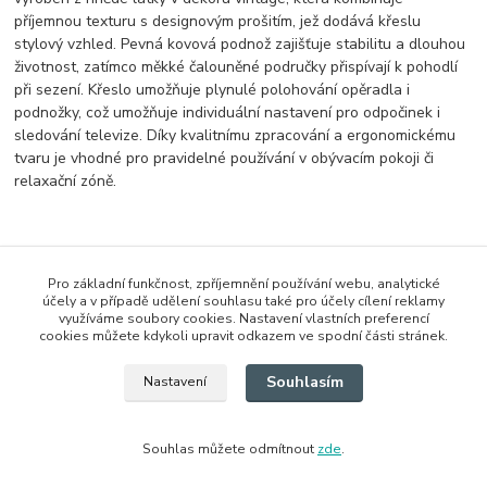
příjemnou texturu s designovým prošitím, jež dodává křeslu
stylový vzhled. Pevná kovová podnož zajišťuje stabilitu a dlouhou
životnost, zatímco měkké čalouněné područky přispívají k pohodlí
při sezení. Křeslo umožňuje plynulé polohování opěradla i
podnožky, což umožňuje individuální nastavení pro odpočinek i
sledování televize. Díky kvalitnímu zpracování a ergonomickému
tvaru je vhodné pro pravidelné používání v obývacím pokoji či
relaxační zóně.
Zboží zařazeno v kategoriích
Pro základní funkčnost, zpříjemnění používání webu, analytické
účely a v případě udělení souhlasu také pro účely cílení reklamy
Křesla
využíváme soubory cookies. Nastavení vlastních preferencí
cookies můžete kdykoli upravit odkazem ve spodní části stránek.
Křesla s manuálním polohováním
Souhlasím
Nastavení
Souhlas můžete odmítnout
zde
.
Vytvořeno na
Eshop-rychle.cz