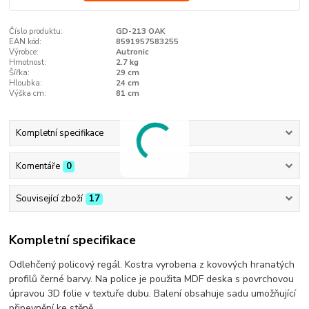
Číslo produktu:
GD-213 OAK
EAN kód:
8591957583255
Výrobce:
Autronic
Hmotnost:
2.7 kg
Šířka:
29 cm
Hloubka:
24 cm
Výška cm:
81 cm
Kompletní specifikace
Komentáře
0
Související zboží
17
Kompletní specifikace
Odlehčený policový regál. Kostra vyrobena z kovových hranatých
profilů černé barvy. Na police je použita MDF deska s povrchovou
úpravou 3D folie v textuře dubu. Balení obsahuje sadu umožňující
připevnění ke stěně.