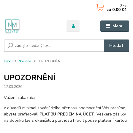
0
ks
za
0,00 Kč
Menu
Hledat
Úvod
Novinky
UPOZORNĚNÍ
UPOZORNĚNÍ
17.03.2020
Vážení zákazníci,
z důvodů minimalizování rizika přenosu onemocnění Vás prosíme,
abyste preferovali
PLATBU PŘEDEM NA ÚČET
. Veškeré zásilky
na dobírku lze s okamžitou platností hradit pouze platební kartou.