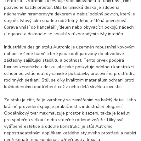
Tento stůl Autronic ztělesňuje sofistikovanost a funkčnost, čímž
pozvedne každý prostor. Bílá keramická deska je zdobena
nádherným mramorovým dekorem a nabízí odolný povrch, který je
stejně stylový jako snadno udržitelný. Jeho leštěná povrchová
úprava vnáší do kanceláří, jídelen nebo obývacích pokojů nádech
elegance a dokonale se snoubí s různorodými styly interiéru.
Industriální design stolu Autronic je uzemněn robustními kovovými
nohami v šedé barvě, které jsou konfigurovány do obvodové
základny zajišťující stabilitu a odolnost. Tento prvek podpírá
luxusní keramickou desku, ale také poskytuje odolnou konstrukci
schopnou zvládnout dynamické požadavky pracovního prostředí a
rodinných setkání. Stůl se díky kvalitním materiálům ochrání proti
každodennímu opotřebení, což z něho dělá skvělou investici.
Ze stolu je cítit, že je vyrobený se zaměřením na každý detail. Jeho
krásné provedení spojuje praktičnost s industriální elegancí.
Obdélníkový tvar maximalizuje prostor k sezení, takže je ideální
pro společná setkání nebo srdečné rodinné večeře. Díky své
vytříbené estetice a odolné konstrukci je stůl Autronic
nepostradatelným doplňkem každého stylového prostředí a nabízí
nepřekonatelnou kombinaci užitečnosti a luxusu.