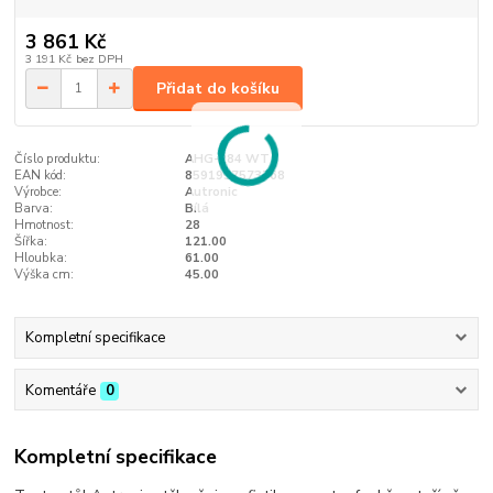
3 861 Kč
3 191 Kč
bez DPH
Přidat do košíku
Číslo produktu:
AHG-284 WT
EAN kód:
8591957573768
Výrobce:
Autronic
Barva:
Bílá
Hmotnost:
28
Šířka:
121.00
Hloubka:
61.00
Výška cm:
45.00
Kompletní specifikace
Komentáře
0
Kompletní specifikace