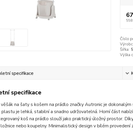
67
558
Číslo p
Výrobc
Šířka:
Výška 
etní specifikace
tní specifikace
 věšák na šaty s košem na prádlo značky Autronic je dokonalým s
o plastu je lehká, stabilní a snadno udržovatelná. Horní část nab
tegrovaný koš na prádlo slouží jako praktický úložný prostor. Dí
 ložnice nebo koupelny. Minimalistický design v bílém provedení 