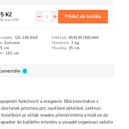
5 Kč
Přidat do košíku
 Kč
bez DPH
roduktu:
GD-186 BGE
EAN kód:
8591957682460
e:
Autronic
Hmotnost:
3 kg
55 cm
Hloubka:
35 cm
cm:
162 cm
Komentáře
0
pojením funkčnosti a elegance. Bílá konstrukce z
ízí dostatek prostoru pro zavěšení oblečení, zatímco
ky kolečkům je věšák snadno přemístitelný a hodí se do
zapadne do každého interiéru a usnadní organizaci vašeho