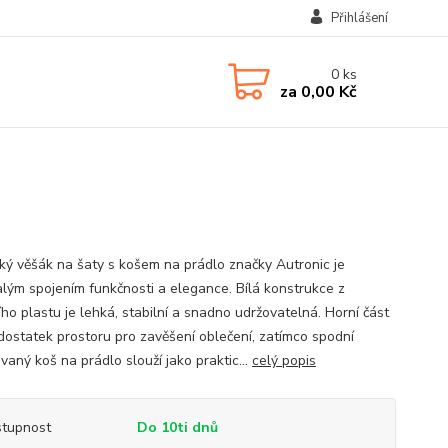
Přihlášení
0
ks
za
0,00 Kč
cký věšák na šaty s košem na prádlo značky Autronic je
lým spojením funkčnosti a elegance. Bílá konstrukce z
ího plastu je lehká, stabilní a snadno udržovatelná. Horní část
 dostatek prostoru pro zavěšení oblečení, zatímco spodní
vaný koš na prádlo slouží jako praktic...
celý popis
tupnost
Do 10ti dnů